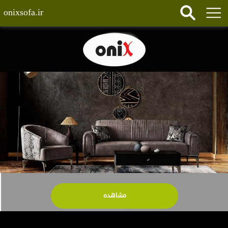
onixsofa.ir
مشاهده