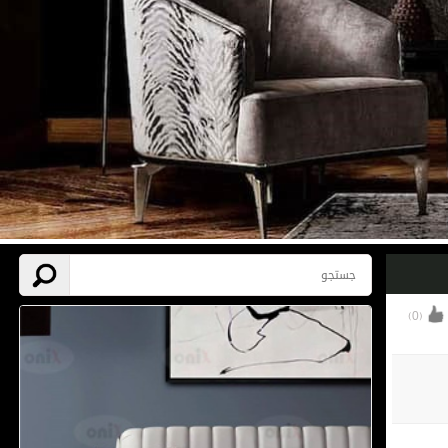
)
0
(