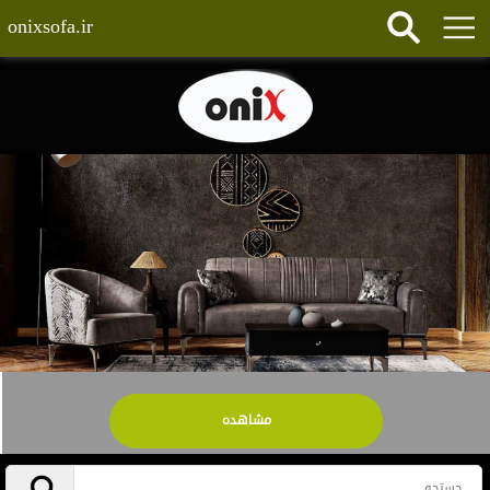
onixsofa.ir
مشاهده