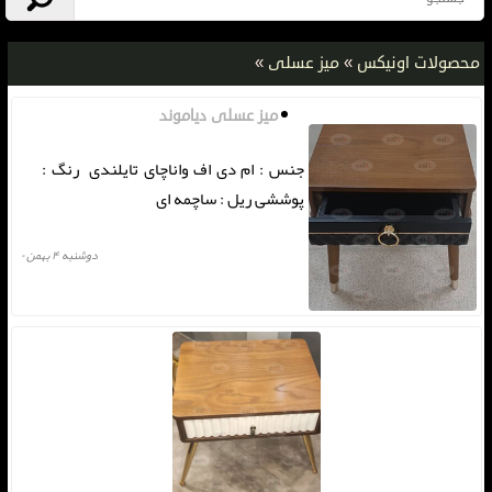
محصولات اونیکس
»
میز عسلی
»
میز عسلی دیاموند
جنس : ام دی اف واناچای تایلندی رنگ :
پوششی ریل : ساچمه ای
دوشنبه ۴ بهمن ۰