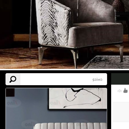
)
0
(