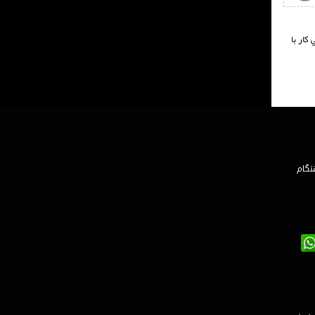
سلام خوبيد خزيمه هستم نيشابور لطف کنيد قيمت کارها را بمنظور نمايندگي وهمکاري با بهترين برند روزتان را اعلام فرمايند ممنون ميشم از لطف تون  واعلام فرمايد چگونگي کار با 
نگام