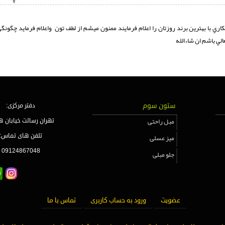
لي باشم ان شاءالله 
ستون سوم
دفتر مرکزی:
مبل راحتی
تهران رسالت خیابان ه
میز عسلی
تلفن های تماس:
09124867048
جلو مبلی
عضویت
ورود به حساب کاربری
تماس با ما