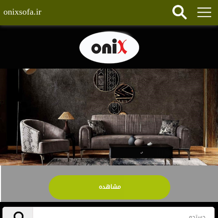
onixsofa.ir
مشاهده