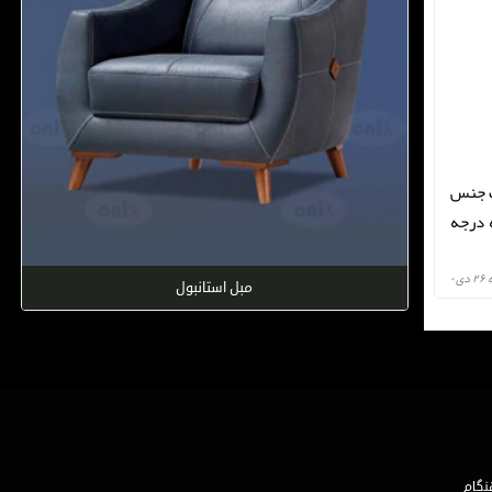
ک جنس
ه درجه
 ۰
مبل استانبول
نگام