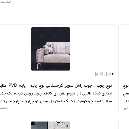
چهارشنبه ۲۹ دی
مبل کارول
نوع
نوع چوب : چوب راش سوپر گرجس
فنج
ابکاری شده طلایی ) و کروم نقره ای کلاف: چوب روس درجه یک جنس
خاب
میانی: اسفنج و فوم درجه یک با متریال سوپر نوع پارچه : پارچه درجه
انتخاب مشتری
يكشنبه ۲۶ دی