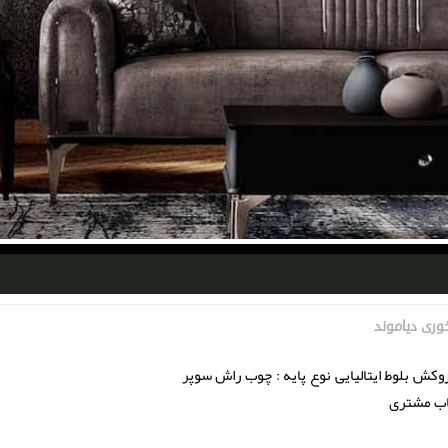
وری دیاموند
کش بلوط ایتالیایی نوع پایه : چوب راش سوپر
خاب مشتری