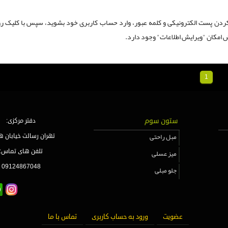
رد کردن پست الکترونیکی و کلمه عبور، وارد حساب کاربری خود بشوید، سپس با کلیک ر
خش امکان "ویرایش اطلاعات" وجود دارد.
1
ستون سوم
دفتر مرکزی:
مبل راحتی
تهران رسالت خیابان ه
میز عسلی
تلفن های تماس:
09124867048
جلو مبلی
عضویت
ورود به حساب کاربری
تماس با ما