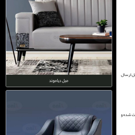
مل ارسال
مبل دیاموند
یت شده و